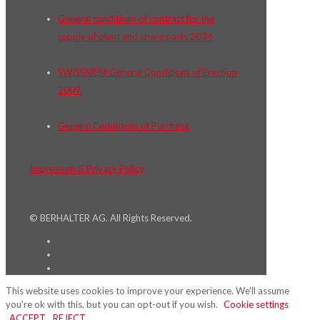
General conditions of contract for the
supply of plant and spare parts 2024
SWISSMEM General Conditions of Erection
2009
General Conditions of Purchase
Impressum & Privacy Policy
© BERHALTER AG. All Rights Reserved.
This website uses cookies to improve your experience. We'll assume
you're ok with this, but you can opt-out if you wish.
Cookie settings
ACCEPT
REJECT