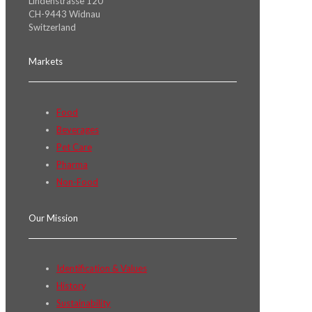
Lindenstrasse 120
CH-9443 Widnau
Switzerland
Markets
Food
Beverages
Pet Care
Pharma
Non-Food
Our Mission
Identification & Values
History
Sustainability